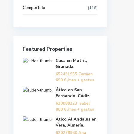
Compartido
(116)
Últimas propiedades
Casa en Motril, Granada.
652431955 Carmen
690 €
/mes + gastos
Featured Properties
Ático en San Fernando, Cádiz.
Casa en Motril,
630088323 Isabel
/mes
800 €
Granada.
+ gastos
652431955 Carmen
690 €
/mes + gastos
Ático Al Andalus en Vera,
Almería.
Ático en San
620278940 Ana María
550 €
Fernando, Cádiz.
/mes + gastos
630088323 Isabel
800 €
/mes + gastos
Ático Al Andalus en
Vera, Almería.
Copyright 2022 | Alquiler Docente. Todos los derechos
620278940 Ana