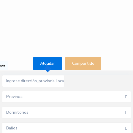
Alquilar
Compartido
apa
Provincia
Dormitorios
Baños