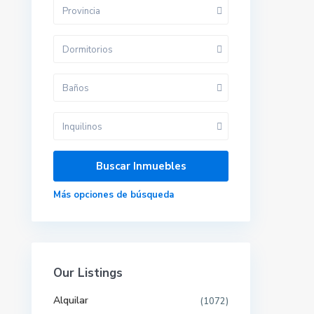
Provincia
Contacta con nosotros
Dormitorios
Calle velazquez 2, 41610. Paradas (sevilla)
679 423 197
Baños
gestoria@alquilerdocente.com
Alquiler Docente
Inquilinos
Redes sociales:
Más opciones de búsqueda
Our Listings
Pisos por provincias
Alquilar
(1072)