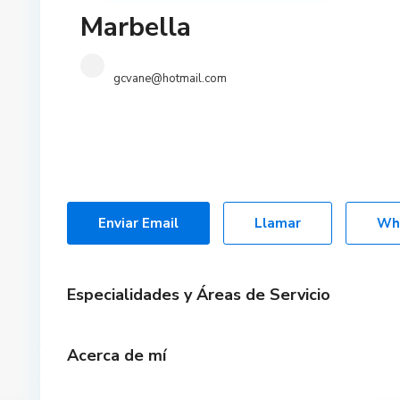
Marbella
gcvane@hotmail.com
Enviar Email
Llamar
Wh
Especialidades y Áreas de Servicio
Acerca de mí