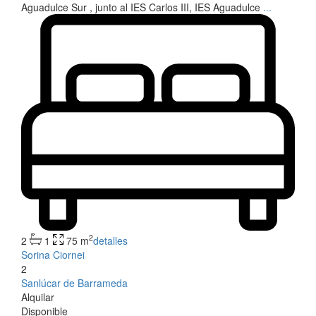
Aguadulce Sur , junto al IES Carlos III, IES Aguadulce
...
2
2
1
75 m
detalles
Sorina Ciornei
2
Sanlúcar de Barrameda
Alquilar
Disponible