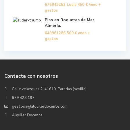
676843252 Lucía
450 €
/mes +
gastos
Piso en Roquetas de Mar,
Almería.
649961286
500 €
/mes +
gastos
Contacta con nosotros
Calle velazquez 2, 41610. Paradas (sevilla)
679 423 197
gestoria@alquilerdocente.com
Alquiler Docente