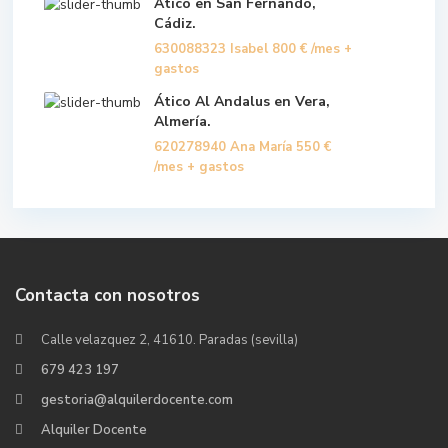
Ático en San Fernando,
Cádiz.
630088323 Isabel
800 €
/mes +
gastos
Ático Al Andalus en Vera,
Almería.
620278940 Ana María
550 €
/mes + gastos
Contacta con nosotros
Calle velazquez 2, 41610. Paradas (sevilla)
679 423 197
gestoria@alquilerdocente.com
Alquiler Docente