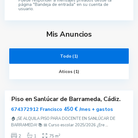
Puede responder a mensajes privados desde la
página "Bandeja de entrada" en su cuenta de
S
usuario.
a
n
l
ú
c
Mis Anuncios
a
r
d
e
B
a
Todo (1)
r
r
a
Aticos (1)
m
e
d
a
Piso en Sanlúcar de Barrameda, Cádiz.
ar
nible
450 €
674372912 Francisco
/mes + gastos
🏠 ¡SE ALQUILA PISO PARA DOCENTE EN SANLÚCAR DE
BARRAMEDA! 📚 📅 Curso escolar 2025/2026 ¿Ere
...
2
2
1
75 m