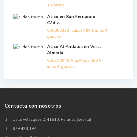
+ gastos
Ático en San Fernando,
Cádiz.
630088323 Isabel
800 €
/mes +
gastos
Ático Al Andalus en Vera,
Almería.
620278940 Ana María
550 €
/mes + gastos
Contacta con nosotros
Calle velazquez 2, 41610. Paradas (sevilla)
679 423 197