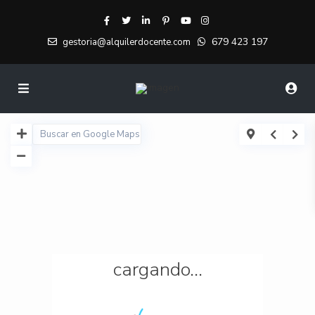
679 423 197
gestoria@alquilerdocente.com
cargando...