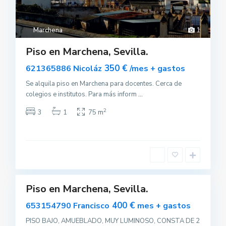
Marchena
1
Piso en Marchena, Sevilla.
350 €
621365886 Nicoláz
/mes + gastos
Se alquila piso en Marchena para docentes. Cerca de
colegios e institutos. Para más inform
...
2
3
1
75 m
M
a
r
c
h
e
n
0
a
Piso en Marchena, Sevilla.
Alquilar
400 €
653154790 Francisco
mes + gastos
PISO BAJO, AMUEBLADO, MUY LUMINOSO, CONSTA DE 2