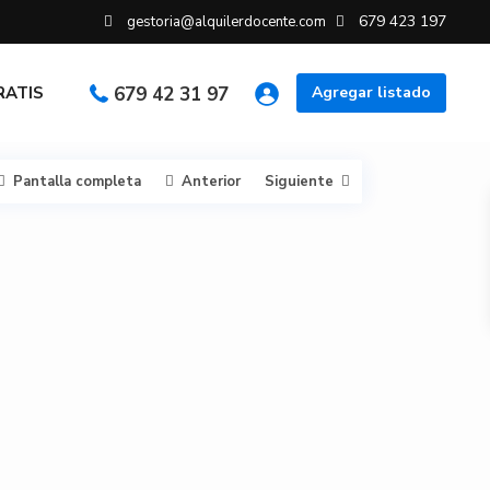
679 423 197
gestoria@alquilerdocente.com
GRATIS
679 42 31 97
Agregar listado
Pantalla completa
Anterior
Siguiente