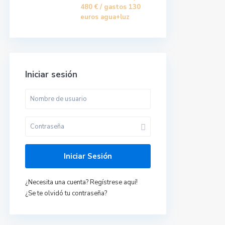
480 €
/ gastos 130
euros agua+luz
Iniciar sesión
Últimas propiedades
Iniciar Sesión
Piso en Roquetas de
Mar, Almería.
649961286
500 €
¿Necesita una cuenta? Regístrese aquí!
/mes + gastos
¿Se te olvidó tu contraseña?
Piso en Montequinto,
Dos Hermanas, ...