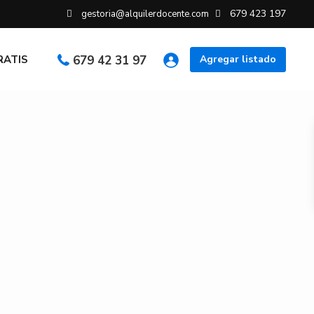
679 423 197
gestoria@alquilerdocente.com
GRATIS
679 42 31 97
Agregar listado