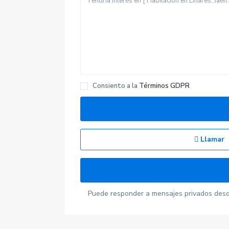
Contacta con nosotros
Consiento a la
Términos GDPR
Calle velazquez 2, 41610. Paradas (sevilla)
679 423 197
gestoria@alquilerdocente.com
Alquiler Docente
Llamar
Redes sociales:
Puede responder a mensajes privados desde