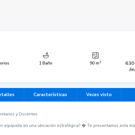
2
630
orios
1 Baño
90 m
/m
talles
Características
Veces visto
anitarios y Docentes.
n equipada en una ubicación estratégica? � Te presentamos esta marav