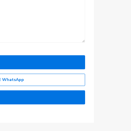
Últimas propiedades
Ático Al Andalus en
Vera, Almería.
620278940 Ana
María
/mes +
550 €
gastos
WhatsApp
Piso en Roquetas de
Mar, Almería.
649961286
500 €
/mes + gastos
Piso en Montequinto,
Dos Hermanas, ...
622552663 Carlos