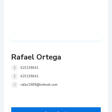
Rafael Ortega
623138641
623138641
rafao1989@hotmail.com