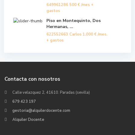
649961286
500 €
/mes +
gastos
Piso en Montequinto, Dos
Hermanas, ...
622552663 Carlos
1.000 €
/mes.
+ gastos
Contacta con nosotros
Calle velazquez 2, 41610. Paradas (sevilla)
679 423 197
gestoria@alquilerdocente.com
Alquiler Docente