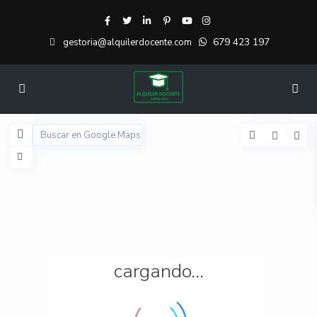
679 423 197
gestoria@alquilerdocente.com
cargando...