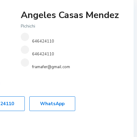
Angeles Casas Mendez
Pichichi
646424110
646424110
framafer@gmail.com
424110
WhatsApp