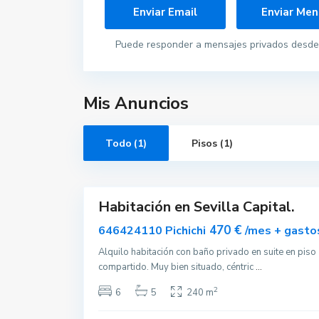
Puede responder a mensajes privados desde 
Mis Anuncios
S
e
v
Todo (1)
Pisos (1)
i
l
l
10
a
Habitación en Sevilla Capital.
Alquilar
Disponible
470 €
646424110 Pichichi
/mes + gasto
Alquilo habitación con baño privado en suite en piso
compartido. Muy bien situado, céntric
...
2
6
5
240 m
Contacta con nosotros