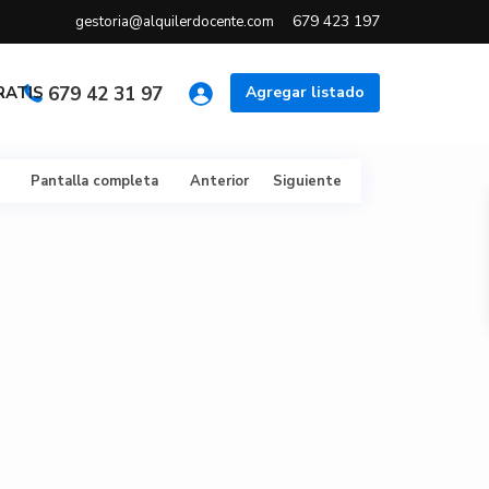
679 423 197
gestoria@alquilerdocente.com
GRATIS
679 42 31 97
Agregar listado
Pantalla completa
Anterior
Siguiente