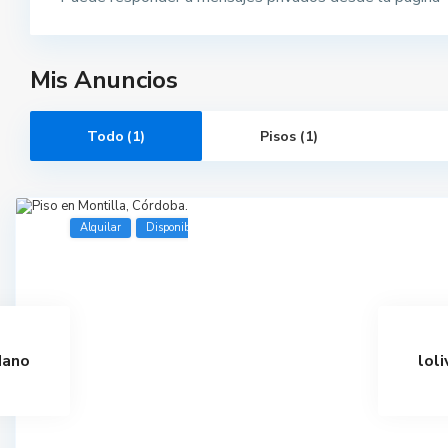
Mis Anuncios
Todo (1)
Pisos (1)
Alquilar
Disponible
dano
lol