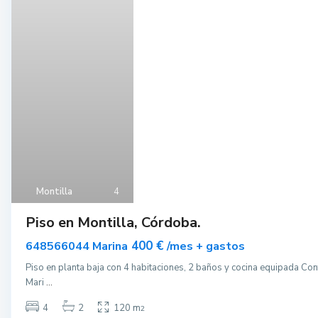
Montilla
4
Piso en Montilla, Córdoba.
400 €
648566044 Marina
/mes + gastos
Piso en planta baja con 4 habitaciones, 2 baños y cocina equipada C
Mari
...
4
2
120 m
2