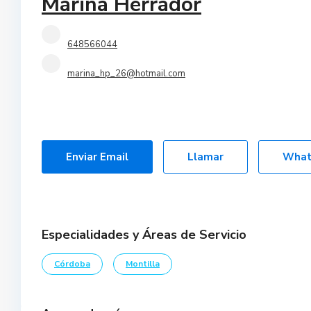
Marina Herrador
10
648566044
más
marina_hp_26@hotmail.com
Enviar Email
Llamar
What
Especialidades y Áreas de Servicio
Córdoba
Montilla