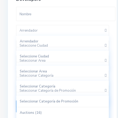
Arrendador
Arrendador
Seleccione Ciudad
Agencia
Seleccione Ciudad
Seleccionar Area
Desarrollador
0suna (1)
Seleccionar Area
Seleccionar Categoría
102 (1)
11201 (0)
Seleccionar Categoría
A Coruña (1)
Seleccionar Categoría de Promoción
11360 (1)
Commercial (37)
Seleccionar Categoría de Promoción
Adra (15)
118 (1)
Buscar
Consultancy (3)
Auctions (16)
AGUADULCE (36)
14003 (1)