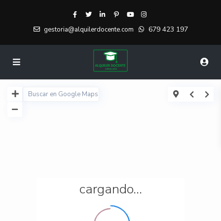
679 423 197
gestoria@alquilerdocente.com
cargando...