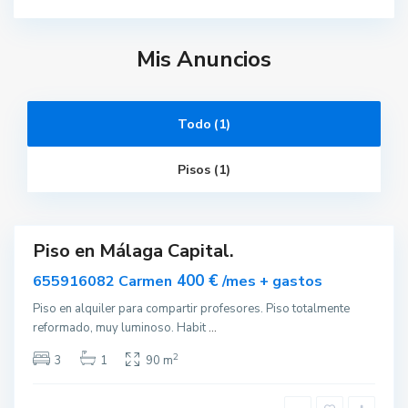
Mis Anuncios
Todo (1)
M
á
Pisos (1)
l
a
g
a
Piso en Málaga Capital.
rtido
nible
400 €
655916082 Carmen
/mes + gastos
Piso en alquiler para compartir profesores. Piso totalmente
reformado, muy luminoso. Habit
...
2
3
1
90 m