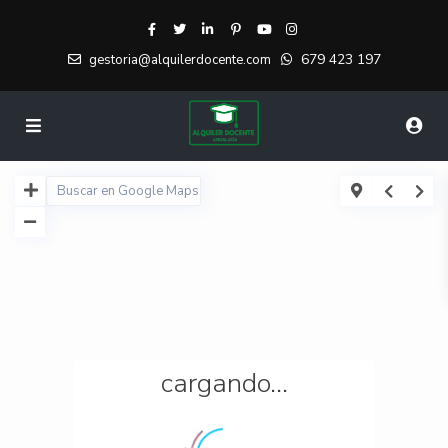
679 423 197
gestoria@alquilerdocente.com
cargando...