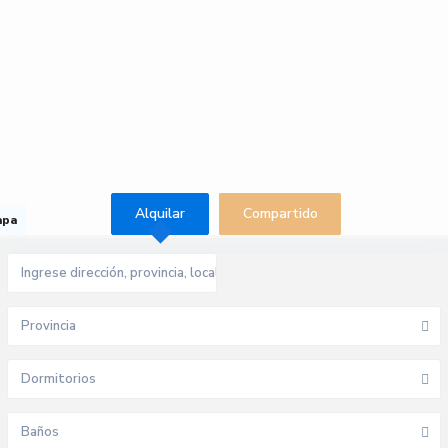
Alquilar
Compartido
apa
Provincia
Dormitorios
Baños