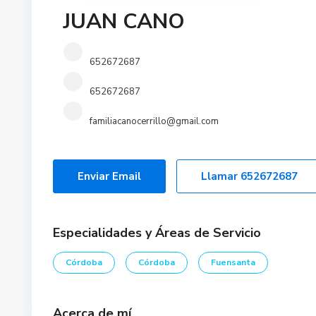
JUAN CANO
652672687
652672687
familiacanocerrillo@gmail.com
Enviar Email
Llamar
652672687
Especialidades y Áreas de Servicio
Córdoba
Córdoba
Fuensanta
Acerca de mí