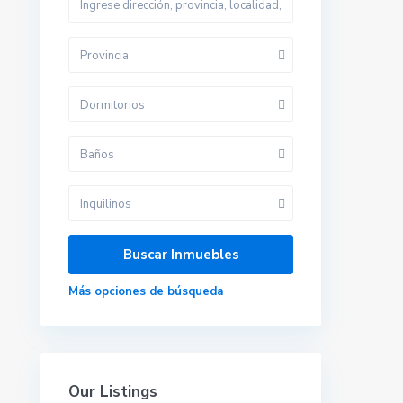
Provincia
Contacta con nosotros
Dormitorios
Calle velazquez 2, 41610. Paradas (sevilla)
679 423 197
Baños
gestoria@alquilerdocente.com
Alquiler Docente
Inquilinos
Redes sociales:
Más opciones de búsqueda
Our Listings