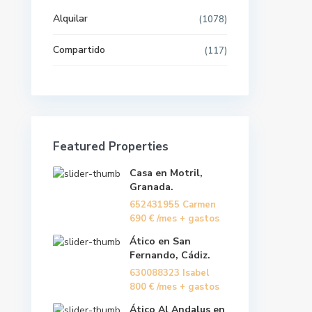
Pisos por provincias
Alquilar
(1078)
Compartido
(117)
Últimas propiedades
Casa en Motril, Granada.
652431955 Carmen
690 €
/mes + gastos
Featured Properties
Ático en San Fernando, Cádiz.
Casa en Motril,
630088323 Isabel
/mes
800 €
Granada.
+ gastos
652431955 Carmen
690 €
/mes + gastos
Ático Al Andalus en Vera,
Almería.
Ático en San
620278940 Ana María
550 €
Fernando, Cádiz.
/mes + gastos
630088323 Isabel
800 €
/mes + gastos
Ático Al Andalus en