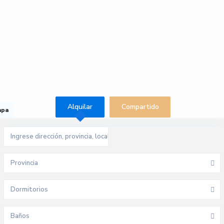
Alquilar
Compartido
apa
Provincia
Dormitorios
Baños