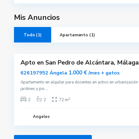
o
d
e
A
Mis Anuncios
l
c
a
n
Todo (1)
Apartamento (1)
t
a
r
10
a
Apto en San Pedro de Alcántara, Málaga
Alquilar
Disponible
1.000 €
626197952 Ángela
/mes + gatos
Apartamento en alquiler para docentes en activo en urbanización
jardines y pis
...
2
2
2
72 m
Angeles