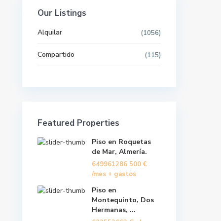
Our Listings
Pisos por provincias
Alquilar
(1056)
Compartido
(115)
Últimas propiedades
Piso en Roquetas de Mar,
Almería.
649961286
/mes +
500 €
Featured Properties
gastos
Piso en Roquetas
Piso en Montequinto, Dos
de Mar, Almería.
Hermanas, ...
649961286
500 €
622552663 Carlos
1.000 €
/mes + gastos
/mes. + gastos
Piso en
Piso/lotf en El Viso del Alcor,
Montequinto, Dos
Sev...
Hermanas, ...
622840866 Soraya
/
480 €