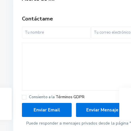
Contáctame
Consiento a la
Términos GDPR
S
a
n
P
e
Puede responder a mensajes privados desde la página "
d
r