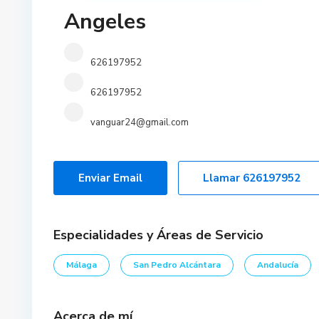
Angeles
626197952
626197952
vanguar24@gmail.com
Enviar Email
Llamar
626197952
Especialidades y Áreas de Servicio
Málaga
San Pedro Alcántara
Andalucía
Acerca de mí