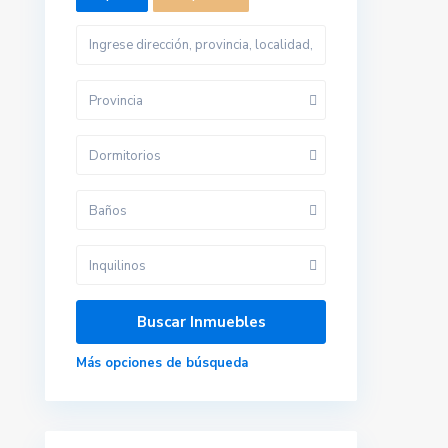
Provincia
Contacta con nosotros
Dormitorios
Calle velazquez 2, 41610. Paradas (sevilla)
679 423 197
Baños
gestoria@alquilerdocente.com
Inquilinos
Alquiler Docente
Redes sociales:
Más opciones de búsqueda