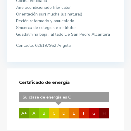
Cocina equipada.
Aire acondicionado frío/ calor
Orientación sur( mucha luz natural)
Recién reformado y amueblado
Smcerca de colegios e institutos
Guadalmina baja , al lado De San Pedro Alcantara
Contacto: 626197952 Ángela
Certificado de energía
Su clase de energía es C
A+
A
B
C
D
E
F
G
H