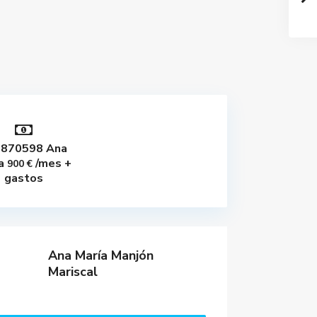
6870598 Ana
a
/mes +
900 €
gastos
Ana María Manjón
Mariscal