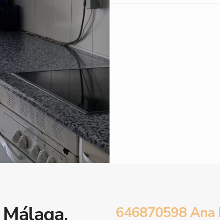
, Málaga.
646870598 Ana 