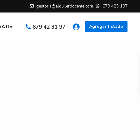
679 423 197
gestoria@alquilerdocente.com
GRATIS
679 42 31 97
Agregar listado