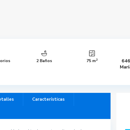
2
64
orios
2 Baños
75 m
Marí
talles
Características