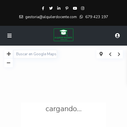
679 423 197
gestoria@alquilerdocente.com
cargando...