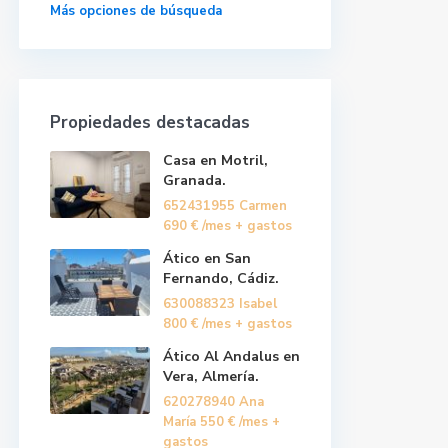
Más opciones de búsqueda
Propiedades destacadas
Casa en Motril,
Granada.
652431955 Carmen
690 €
/mes + gastos
Ático en San
Fernando, Cádiz.
630088323 Isabel
800 €
/mes + gastos
Ático Al Andalus en
Vera, Almería.
620278940 Ana
María
550 €
/mes +
gastos