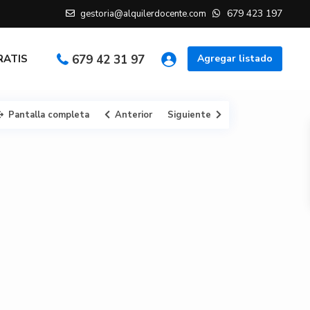
679 423 197
gestoria@alquilerdocente.com
GRATIS
679 42 31 97
Agregar listado
Pantalla completa
Anterior
Siguiente