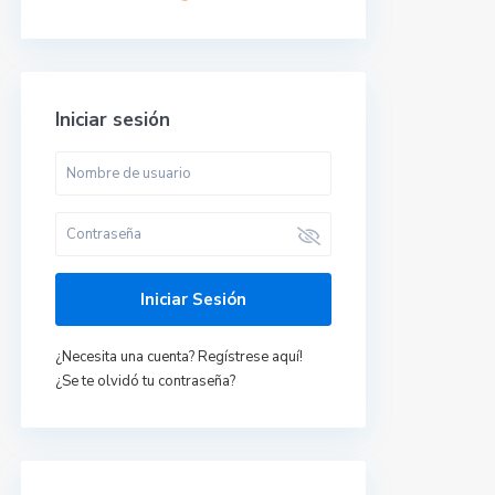
Iniciar sesión
Últimas propiedades
Iniciar Sesión
Casa en Motril,
Granada.
¿Necesita una cuenta? Regístrese aquí!
652431955 Carmen
¿Se te olvidó tu contraseña?
/mes + gastos
690 €
Ático en San
Fernando, Cádiz.
630088323 Isabel