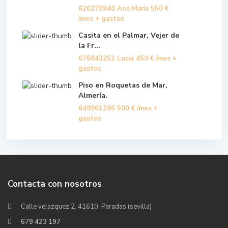
620278940 Ana María
550 €
/mes + gastos
Casita en el Palmar, Vejer de
la Fr...
676843252 Lucía
450 €
/mes +
gastos
Piso en Roquetas de Mar,
Almería.
649961286
500 €
/mes +
gastos
Contacta con nosotros
Calle velazquez 2, 41610. Paradas (sevilla)
679 423 197