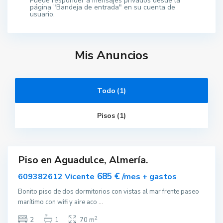
Puede responder a mensajes privados desde la
página "Bandeja de entrada" en su cuenta de
usuario.
Mis Anuncios
A
g
Todo (1)
u
a
d
Pisos (1)
u
l
c
e
Piso en Aguadulce, Almería.
ar
nible
685 €
609382612 Vicente
/mes + gastos
Bonito piso de dos dormitorios con vistas al mar frente paseo
marítimo con wifi y aire aco
...
2
2
1
70 m