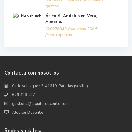
630088323 Isabel
800 €
/mes +
gastos
Ático Al Andalus en Vera,
Almería.
620278940 Ana María
550 €
/mes + gastos
Contacta con nosotros
Calle velazquez 2, 41610. Paradas (sevilla)
679 423 197
gestoria@alquilerdocente.com
Alquiler Docente
Redes sociales: