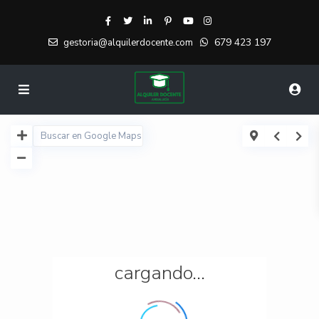
679 423 197
gestoria@alquilerdocente.com
cargando...