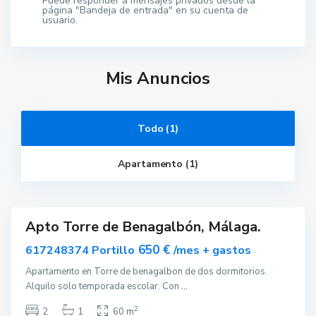
Puede responder a mensajes privados desde la
página "Bandeja de entrada" en su cuenta de
usuario.
T
o
r
r
Mis Anuncios
e
d
e
B
e
n
Todo (1)
a
g
a
Apartamento (1)
l
b
ó
n
Apto Torre de Benagalbón, Málaga.
ar
nible
650 €
617248374 Portillo
/mes + gastos
Apartamento en Torre de benagalbon de dos dormitorios.
Alquilo solo temporada escolar. Con
...
2
2
1
60 m