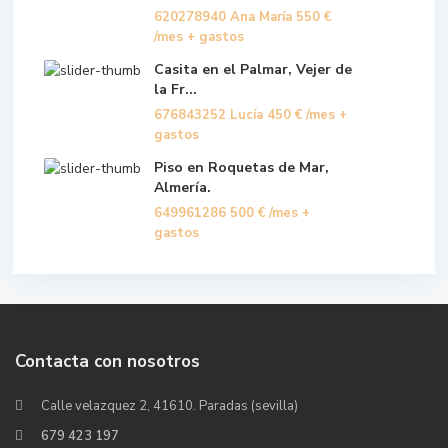
620278940 Ana María
550 €
/mes + gastos
Casita en el Palmar, Vejer de
la Fr...
676843252 Lucía
450 €
/mes +
gastos
Piso en Roquetas de Mar,
Almería.
649961286
500 €
/mes +
gastos
Contacta con nosotros
Calle velazquez 2, 41610. Paradas (sevilla)
679 423 197