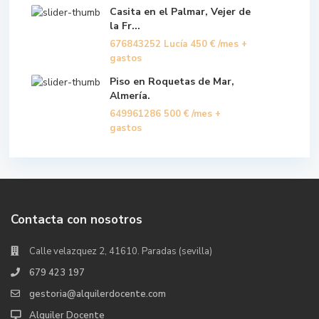
Casita en el Palmar, Vejer de
la Fr...
676843252 Lucía
450 €
/mes +
gastos
Piso en Roquetas de Mar,
Almería.
649961286
500 €
/mes +
gastos
Contacta con nosotros
Calle velazquez 2, 41610. Paradas (sevilla)
679 423 197
gestoria@alquilerdocente.com
Alquiler Docente