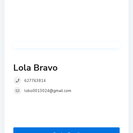
Lola Bravo
627763814
lobo0013024@gmail.com