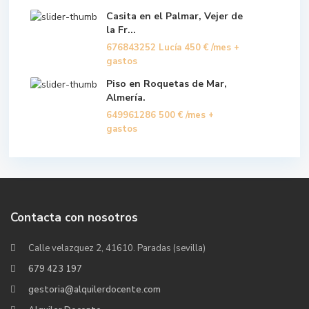
Casita en el Palmar, Vejer de
la Fr...
676843252 Lucía
450 €
/mes +
gastos
Piso en Roquetas de Mar,
Almería.
649961286
500 €
/mes +
gastos
Contacta con nosotros
Calle velazquez 2, 41610. Paradas (sevilla)
679 423 197
gestoria@alquilerdocente.com