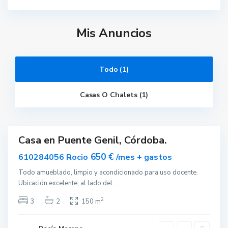
Mis Anuncios
P
u
e
n
t
Todo (1)
e
G
e
Casas O Chalets (1)
n
i
l
.
Casa en Puente Genil, Córdoba.
ar
vable
650 €
610284056 Rocio
/mes + gastos
Todo amueblado, limpio y acondicionado para uso docente.
Ubicación excelente, al lado del
...
2
3
2
150 m