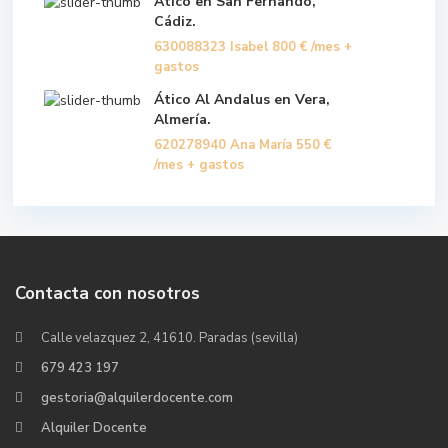
Ático en San Fernando,
Cádiz.
630088323 Isabel
800 €
/mes +
gastos
Ático Al Andalus en Vera,
Almería.
620278940 Ana María
550 €
/mes + gastos
Contacta con nosotros
Calle velazquez 2, 41610. Paradas (sevilla)
679 423 197
gestoria@alquilerdocente.com
Alquiler Docente