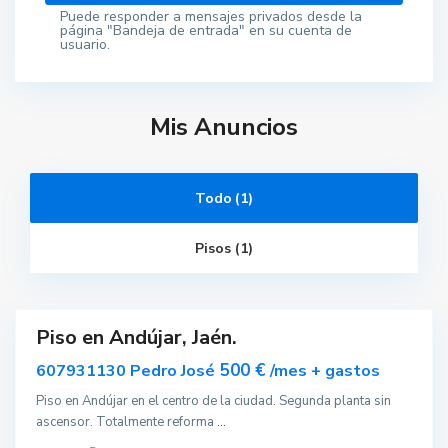
Puede responder a mensajes privados desde la
página "Bandeja de entrada" en su cuenta de
usuario.
Mis Anuncios
Todo (1)
A
n
d
Pisos (1)
ú
j
a
r
Piso en Andújar, Jaén.
ar
nible
500 €
607931130 Pedro José
/mes + gastos
Piso en Andújar en el centro de la ciudad. Segunda planta sin
ascensor. Totalmente reforma
...