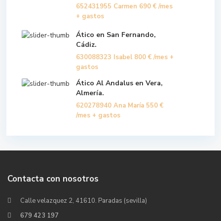
652431955 Carmen
690 €
/mes
+ gastos
Ático en San Fernando,
Cádiz.
630088323 Isabel
800 €
/mes +
gastos
Ático Al Andalus en Vera,
Almería.
620278940 Ana María
550 €
/mes + gastos
Contacta con nosotros
Calle velazquez 2, 41610. Paradas (sevilla)
679 423 197