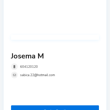
Josema M
604120120
sabica.22@hotmail.com