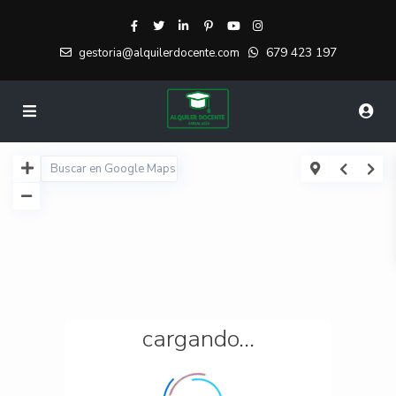
679 423 197
gestoria@alquilerdocente.com
cargando...