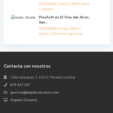
622552663 Carlos
1.000 €
/mes.
+ gastos
Piso/lotf en El Viso del Alcor,
Sev...
622840866 Soraya
480 €
/
gastos 130 euros agua+luz
Contacta con nosotros
Calle velazquez 2, 41610. Paradas (sevilla)
679 423 197
gestoria@alquilerdocente.com
Alquiler Docente