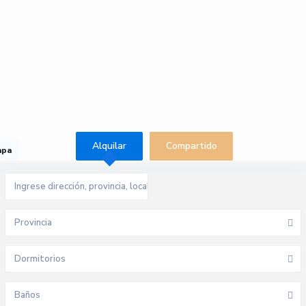
Alquilar
Compartido
apa
Provincia
Dormitorios
Baños