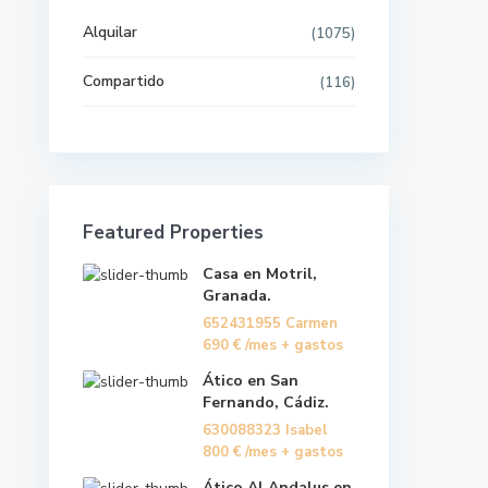
Pisos por provincias
Alquilar
(1075)
Compartido
(116)
Últimas propiedades
Casa en Motril, Granada.
652431955 Carmen
690 €
/mes + gastos
Featured Properties
Ático en San Fernando, Cádiz.
Casa en Motril,
630088323 Isabel
/mes
800 €
Granada.
+ gastos
652431955 Carmen
690 €
/mes + gastos
Ático Al Andalus en Vera,
Almería.
Ático en San
620278940 Ana María
550 €
Fernando, Cádiz.
/mes + gastos
630088323 Isabel
800 €
/mes + gastos
Ático Al Andalus en