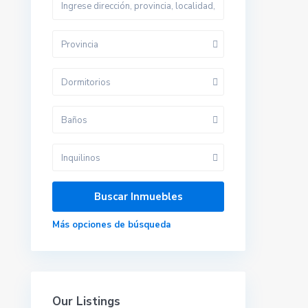
Provincia
Contacta con nosotros
Dormitorios
Calle velazquez 2, 41610. Paradas (sevilla)
679 423 197
Baños
gestoria@alquilerdocente.com
Alquiler Docente
Inquilinos
Redes sociales:
Más opciones de búsqueda
Our Listings