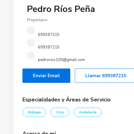
Pedro Ríos Peña
Propietario
699387215
699387215
pedrorios100@gmail.com
Enviar Email
Llamar
699387215
Especialidades y Áreas de Servicio
Málaga
Coin
Andalucía
Acerca de mí