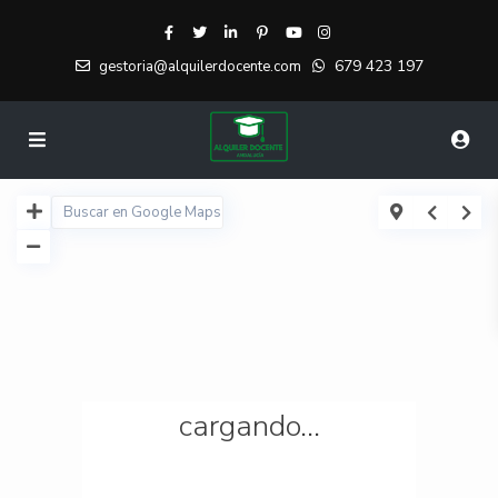
679 423 197
gestoria@alquilerdocente.com
cargando...