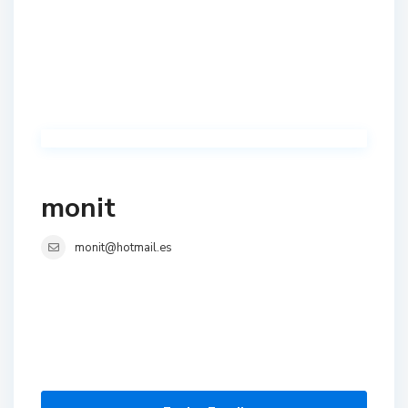
monit
monit@hotmail.es