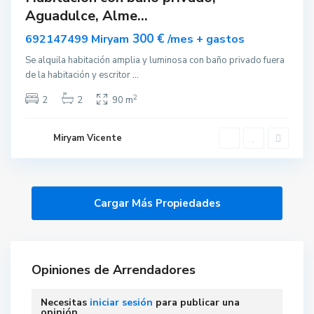
Aguadulce, Alme...
nible
300 €
692147499 Miryam
/mes + gastos
Se alquila habitación amplia y luminosa con baño privado fuera
de la habitación y escritor
...
2
2
2
90 m
Miryam Vicente
Opiniones de Arrendadores
Necesitas
iniciar sesión
para publicar una
opinión