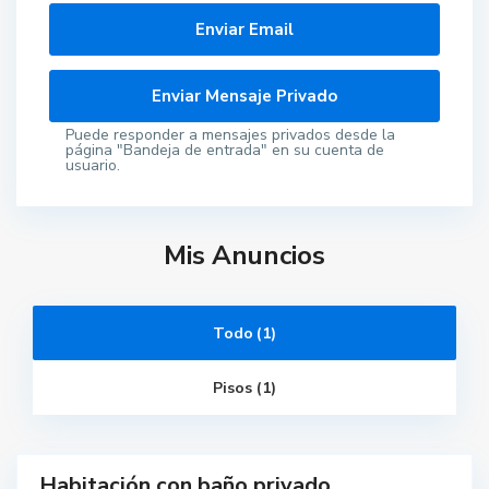
Puede responder a mensajes privados desde la
página "Bandeja de entrada" en su cuenta de
usuario.
Mis Anuncios
A
g
Todo (1)
u
a
d
Pisos (1)
u
l
c
e
Habitación con baño privado,
ar