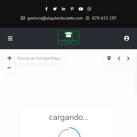
679 423 197
gestoria@alquilerdocente.com
cargando...