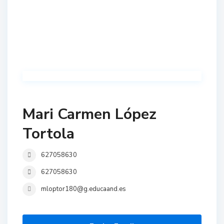
Mari Carmen López
Tortola
627058630
627058630
mloptor180@g.educaand.es