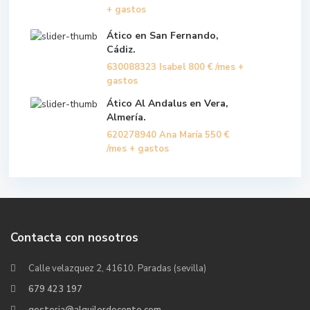
+ gastos
Ático en San Fernando,
Cádiz.
630088323 Isabel
800 €
/mes +
gastos
Ático Al Andalus en Vera,
Almería.
620278940 Ana María
550 €
/mes + gastos
Contacta con nosotros
Calle velazquez 2, 41610. Paradas (sevilla)
679 423 197