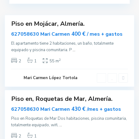
c
a
r
Piso en Mojácar, Almería.
Destacado
ar
400 €
627058630 Mari Carmen
R
/ mes + gastos
o
nible
q
El apartamento tiene 2 habitaciones, un baño, totalmente
u
equipado y piscina comunitaria. P
...
e
t
a
2
2
1
55 m
s
d
e
M
Mari Carmen López Tortola
a
r
Piso en, Roquetas de Mar, Almería.
ar
nible
430 €
627058630 Mari Carmen
/mes + gastos
Piso en Roquetas de Mar Dos habitaciones, piscina comunitaria,
totalmente equipado, wifi,
...
2
1