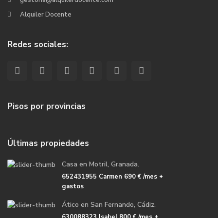
gestoria@alquilerdocente.com
Alquiler Docente
Redes sociales:
Pisos por provincias
Últimas propiedades
Casa en Motril, Granada.
652431955 Carmen
690 €
/mes +
gastos
Ático en San Fernando, Cádiz.
630088323 Isabel
800 €
/mes +