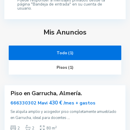
Puede responder a mensajes privados desde la
página "Bandeja de entrada" en su cuenta de
usuario.
Mis Anuncios
G
Todo (1)
a
r
r
Pisos (1)
u
c
h
a
Piso en Garrucha, Almería.
ar
nible
430 €
666330302 Mavi
/mes + gastos
Se alquila amplio y acogedor piso completamente amueblado
en Garrucha, ideal para docentes
...
2
2
2
80 m