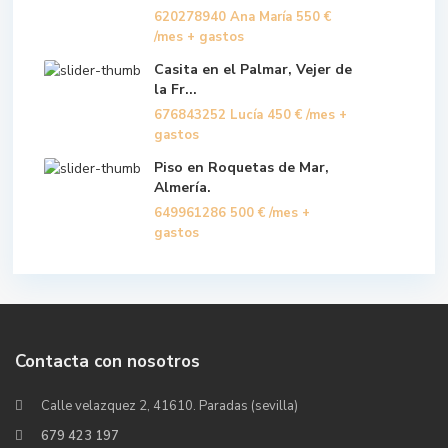
620278940 Ana María
550 €
/mes + gastos
Casita en el Palmar, Vejer de
la Fr...
676843252 Lucía
450 €
/mes +
gastos
Piso en Roquetas de Mar,
Almería.
649961286
500 €
/mes +
gastos
Contacta con nosotros
Calle velazquez 2, 41610. Paradas (sevilla)
679 423 197