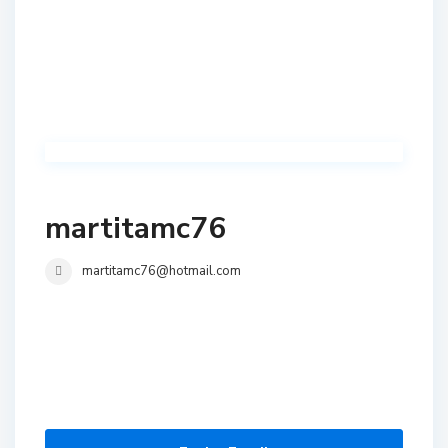
martitamc76
martitamc76@hotmail.com