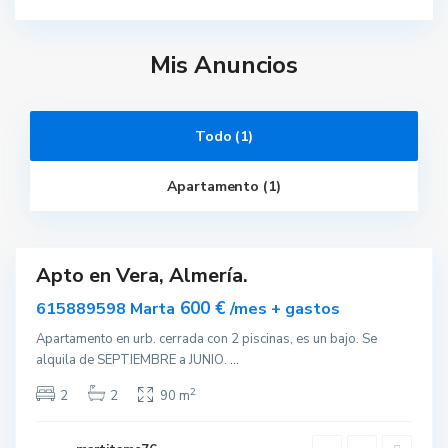
Mis Anuncios
Todo (1)
A
l
m
Apartamento (1)
e
r
í
a
Apto en Vera, Almería.
ar
nible
600 €
615889598 Marta
/mes + gastos
Apartamento en urb. cerrada con 2 piscinas, es un bajo. Se
alquila de SEPTIEMBRE a JUNIO.
...
2
2
2
90 m