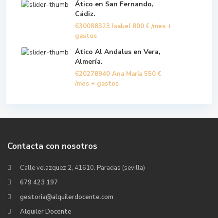
Ático en San Fernando,
Cádiz.
630088323 Isabel
800 €
/mes +
gastos
Ático Al Andalus en Vera,
Almería.
620278940 Ana María
550 €
/mes + gastos
Contacta con nosotros
Calle velazquez 2, 41610. Paradas (sevilla)
679 423 197
gestoria@alquilerdocente.com
Alquiler Docente