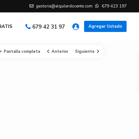
679 423 197
gestoria@alquilerdocente.com
GRATIS
679 42 31 97
Agregar listado
Pantalla completa
Anterior
Siguiente