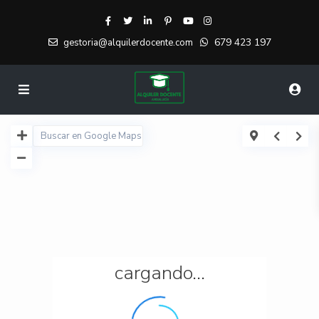
679 423 197
gestoria@alquilerdocente.com
cargando...