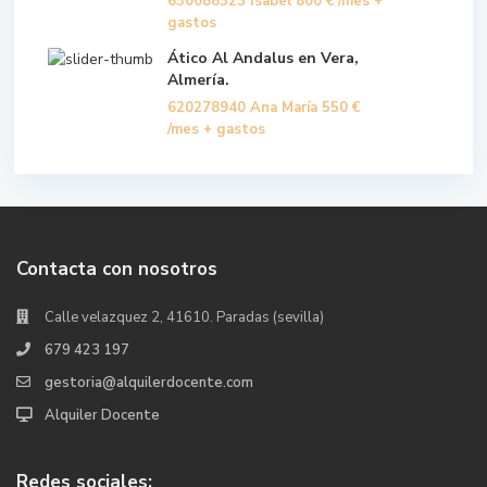
630088323 Isabel
800 €
/mes +
gastos
Ático Al Andalus en Vera,
Almería.
620278940 Ana María
550 €
/mes + gastos
Contacta con nosotros
Calle velazquez 2, 41610. Paradas (sevilla)
679 423 197
gestoria@alquilerdocente.com
Alquiler Docente
Redes sociales: