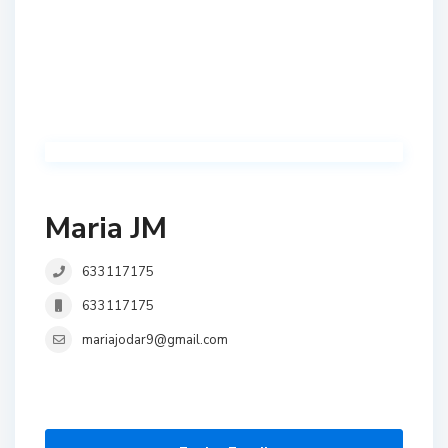
Maria JM
633117175
633117175
mariajodar9@gmail.com