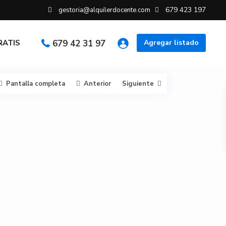
679 423 197
gestoria@alquilerdocente.com
GRATIS
679 42 31 97
Agregar listado
Pantalla completa
Anterior
Siguiente