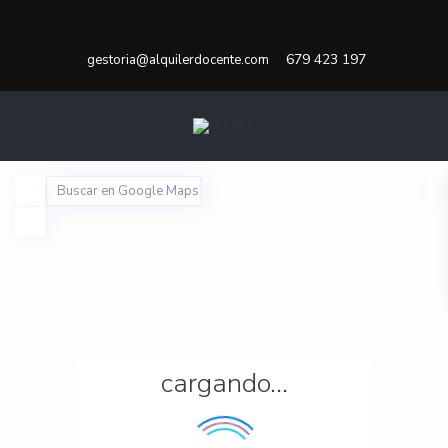
679 423 197
gestoria@alquilerdocente.com
cargando...