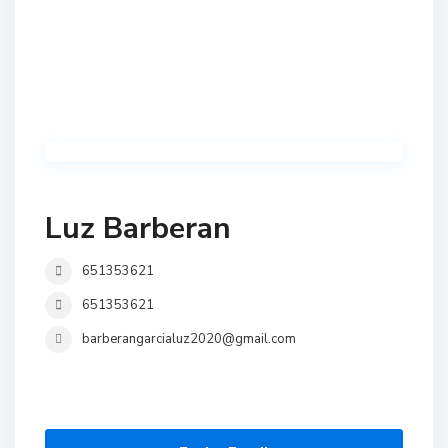
Luz Barberan
651353621
651353621
barberangarcialuz2020@gmail.com