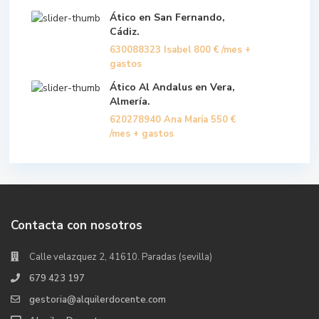
Ático en San Fernando,
Cádiz.
630088323 Isabel
800 €
/mes +
gastos
Ático Al Andalus en Vera,
Almería.
620278940 Ana María
550 €
/mes + gastos
Contacta con nosotros
Calle velazquez 2, 41610. Paradas (sevilla)
679 423 197
gestoria@alquilerdocente.com