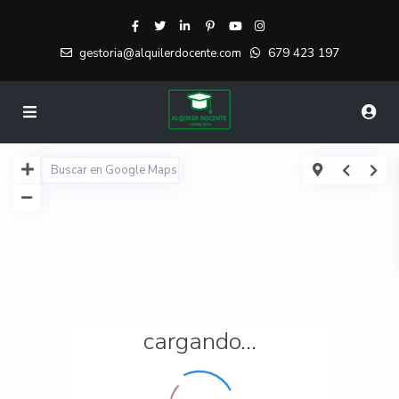
679 423 197
gestoria@alquilerdocente.com
cargando...