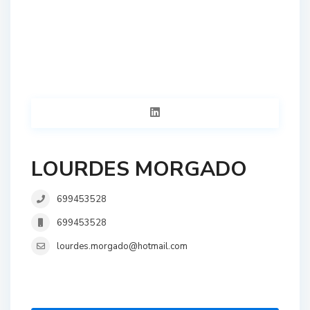
LOURDES MORGADO
699453528
699453528
lourdes.morgado@hotmail.com