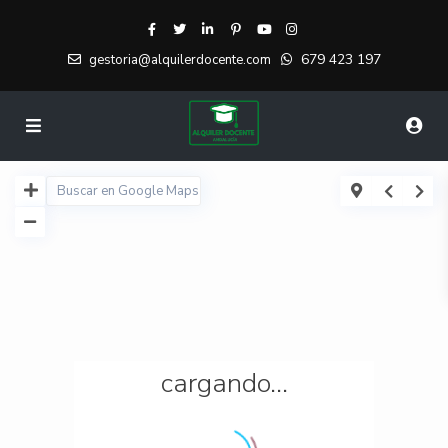
679 423 197
gestoria@alquilerdocente.com
cargando...