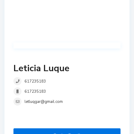
Leticia Luque
617235183
617235183
letluqgar@gmail.com