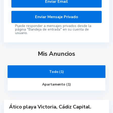
Puede responder a mensajes privados desde la
página "Bandeja de entrada" en su cuenta de
usuario.
Mis Anuncios
Todo (1)
C
Apartamento (1)
á
d
i
z
Ático playa Victoria, Cádiz Capital.
ar
nible