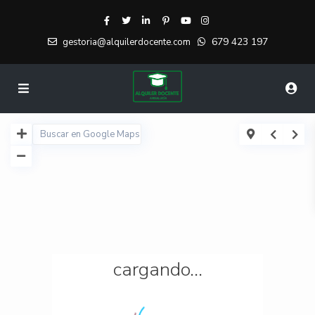
679 423 197
gestoria@alquilerdocente.com
cargando...