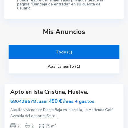
Puede responder a mensajes privados desde la
página "Bandeja de entrada" en su cuenta de
usuario.
L
e
p
e
Mis Anuncios
,
I
s
l
a
C
Todo (1)
r
i
s
Apartamento (1)
t
i
n
a
Apto en Isla Cristina, Huelva.
ar
nible
450 €
680428678 Juani
/mes + gastos
Alquilo vivienda en Planta Baja en Islantilla, La Hacienda Golf
Avenida del deporte. Se co
...
2
2
2
75 m