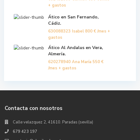
+ gastos
Ático en San Fernando,
Cádiz.
630088323 Isabel
800 €
/mes +
gastos
Ático Al Andalus en Vera,
Almería.
620278940 Ana María
550 €
/mes + gastos
Contacta con nosotros
Calle velazquez 2, 41610. Paradas (sevilla)
679 423 197