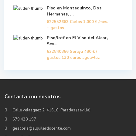
Piso en Montequinto, Dos
Hermanas, ...
622552663 Carlos
1.000 €
/mes.
+ gastos
Piso/lotf en El Viso del Alcor,
Sev...
622840866 Soraya
480 €
/
gastos 130 euros agua+luz
Contacta con nosotros
Calle velazquez 2, 41610. Paradas (sevilla)
679 423 197
gestoria@alquilerdocente.com