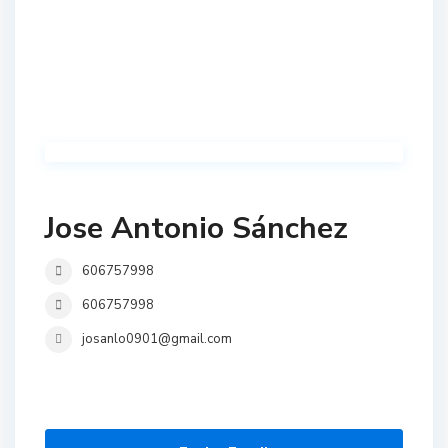
Jose Antonio Sánchez
606757998
606757998
josanlo0901@gmail.com