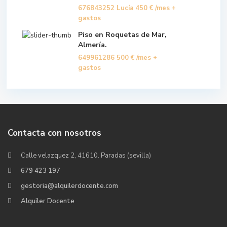
676843252 Lucía
450 €
/mes +
gastos
Piso en Roquetas de Mar,
Almería.
649961286
500 €
/mes +
gastos
Contacta con nosotros
Calle velazquez 2, 41610. Paradas (sevilla)
679 423 197
gestoria@alquilerdocente.com
Alquiler Docente