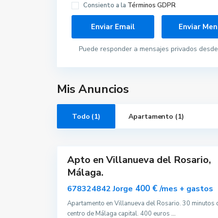
Consiento a la
Términos GDPR
V
i
l
l
a
n
Puede responder a mensajes privados desde 
u
e
v
a
d
e
Mis Anuncios
l
R
o
s
Todo (1)
Apartamento (1)
a
r
i
9
o
Apto en Villanueva del Rosario,
Alquilar
Málaga.
400 €
678324842 Jorge
/mes + gastos
Apartamento en Villanueva del Rosario. 30 minutos 
Contacta con nosotros
centro de Málaga capital. 400 euros
...