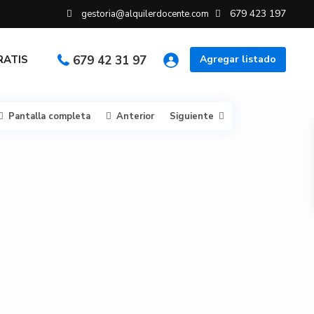
679 423 197
gestoria@alquilerdocente.com
GRATIS
679 42 31 97
Agregar listado
Pantalla completa
Anterior
Siguiente