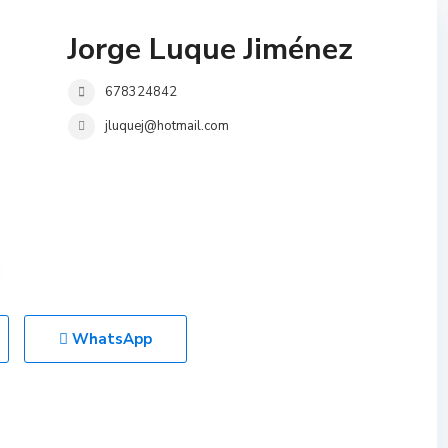
Jorge Luque Jiménez
678324842
jluquej@hotmail.com
WhatsApp