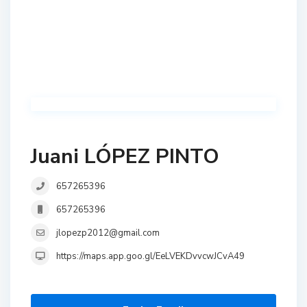
Juani LÓPEZ PINTO
657265396
657265396
jlopezp2012@gmail.com
https://maps.app.goo.gl/EeLVEKDvvcwJCvA49