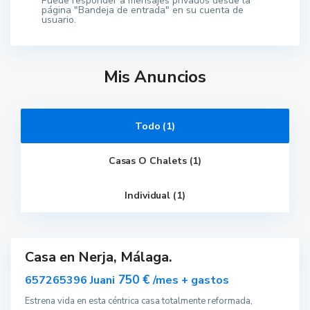
Puede responder a mensajes privados desde la
página "Bandeja de entrada" en su cuenta de
usuario.
Mis Anuncios
Todo (1)
Casas O Chalets (1)
N
Individual (1)
e
r
j
a
Casa en Nerja, Málaga.
ar
nible
750 €
657265396 Juani
/mes + gastos
Estrena vida en esta céntrica casa totalmente reformada,