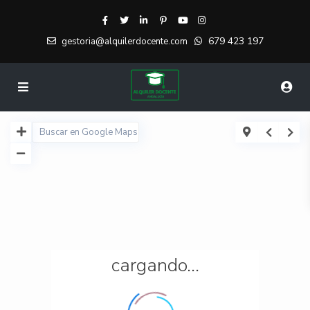
679 423 197
gestoria@alquilerdocente.com
cargando...