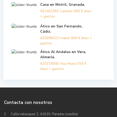
Casa en Motril, Granada.
652431955 Carmen
690 €
/mes
+ gastos
Ático en San Fernando,
Cádiz.
630088323 Isabel
800 €
/mes +
gastos
Ático Al Andalus en Vera,
Almería.
620278940 Ana María
550 €
/mes + gastos
Contacta con nosotros
Calle velazquez 2, 41610. Paradas (sevilla)