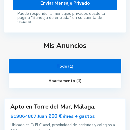
Puede responder a mensajes privados desde la
página "Bandeja de entrada" en su cuenta de
usuario.
Mis Anuncios
T
o
r
r
Todo (1)
e
d
e
Apartamento (1)
l
M
a
r
Apto en Torre del Mar, Málaga.
quilar
600 €
619864807 Juan
/mes + gastos
Ubicado en C/ El Clavel, proximidad de Institutos y colegios a